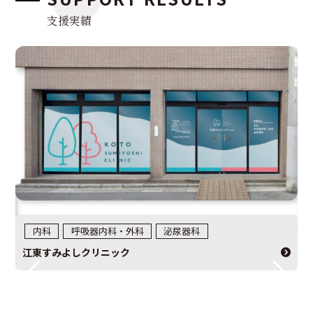
支援実績
内科
呼吸器内科・外科
泌尿器科
江東すみよしクリニック
も